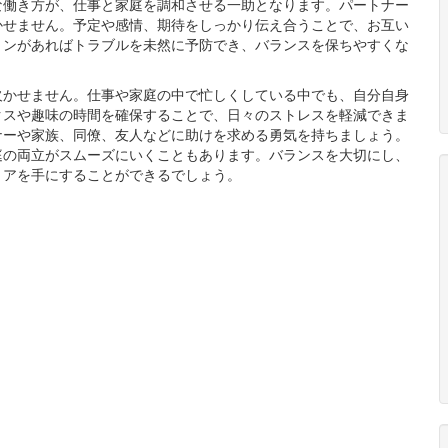
な働き方が、仕事と家庭を調和させる一助となります。パートナー
かせません。予定や感情、期待をしっかり伝え合うことで、お互い
ョンがあればトラブルを未然に予防でき、バランスを保ちやすくな
欠かせません。仕事や家庭の中で忙しくしている中でも、自分自身
クスや趣味の時間を確保することで、日々のストレスを軽減できま
ナーや家族、同僚、友人などに助けを求める勇気を持ちましょう。
庭の両立がスムーズにいくこともあります。バランスを大切にし、
リアを手にすることができるでしょう。