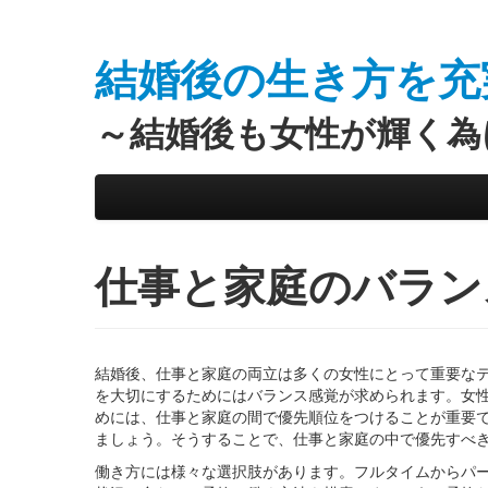
結婚後の生き方を充
～結婚後も女性が輝く為
Skip to primary content
Skip to secondary content
Main menu
仕事と家庭のバラン
結婚後、仕事と家庭の両立は多くの女性にとって重要な
を大切にするためにはバランス感覚が求められます。女
めには、仕事と家庭の間で優先順位をつけることが重要
ましょう。そうすることで、仕事と家庭の中で優先すべ
働き方には様々な選択肢があります。フルタイムからパ