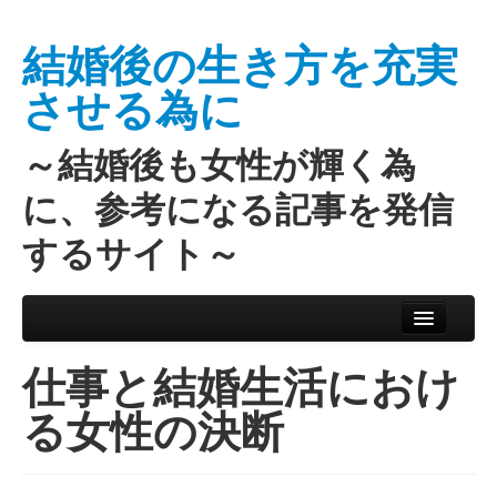
結婚後の生き方を充実
させる為に
～結婚後も女性が輝く為
に、参考になる記事を発信
するサイト～
Skip to primary content
Skip to secondary content
Main menu
仕事と結婚生活におけ
る女性の決断