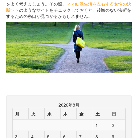
をよく考えましょう。その際、
＜＜
結婚生活を左右する女性の決
断
＞＞
のようなサイトをチェックしておくと、後悔のない決断を
するための糸口が見つかるかもしれません。
2026年8月
月
火
水
木
金
土
日
1
2
3
4
5
6
7
8
9