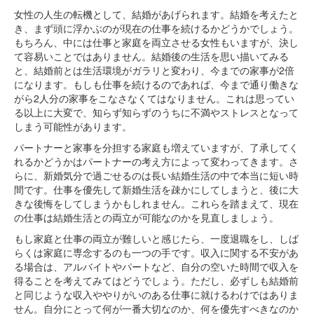
女性の人生の転機として、結婚があげられます。結婚を考えたと
き、まず頭に浮かぶのが現在の仕事を続けるかどうかでしょう。
もちろん、中には仕事と家庭を両立させる女性もいますが、決し
て容易いことではありません。結婚後の生活を思い描いてみる
と、結婚前とは生活環境がガラリと変わり、今までの家事が2倍
になります。もしも仕事を続けるのであれば、今まで通り働きな
がら2人分の家事をこなさなくてはなりません。これは思ってい
る以上に大変で、知らず知らずのうちに不満やストレスとなって
しまう可能性があります。
パートナーと家事を分担する家庭も増えていますが、了承してく
れるかどうかはパートナーの考え方によって変わってきます。さ
らに、新婚気分で過ごせるのは長い結婚生活の中で本当に短い時
間です。仕事を優先して新婚生活を疎かにしてしまうと、後に大
きな後悔をしてしまうかもしれません。これらを踏まえて、現在
の仕事は結婚生活との両立が可能なのかを見直しましょう。
もし家庭と仕事の両立が難しいと感じたら、一度退職をし、しば
らくは家庭に専念するのも一つの手です。収入に関する不安があ
る場合は、アルバイトやパートなど、自分の空いた時間で収入を
得ることを考えてみてはどうでしょう。ただし、必ずしも結婚前
と同じような収入ややりがいのある仕事に就けるわけではありま
せん。自分にとって何が一番大切なのか、何を優先すべきなのか